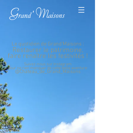
Le quotidien de Grand'Maisons :
Restaurer le patrimoine,
faire renaître les festivités !
Suivez-nous sur Instagram
pour ne rien manquer de cette belle aventure:
@Chateau_de_Grand_Maisons